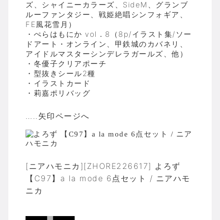
ズ、シャイニーカラーズ、SideM、グランブ
ルーファンタジー、戦姫絶唱シンフォギア、
FE風花雪月）
・ぺらはもにか vol．8（8p/イラスト集/ソー
ドアート・オンライン、甲鉄城のカバネリ、
アイドルマスターシンデレラガールズ、他）
・冬優子クリアポーチ
・型抜きシール2種
・イラストカード
・莉嘉ポリバッグ
…..矢印ページへ
[ニアハモニカ][ZHORE226617] よろず
【C97】a la mode 6点セット / ニアハモ
ニカ