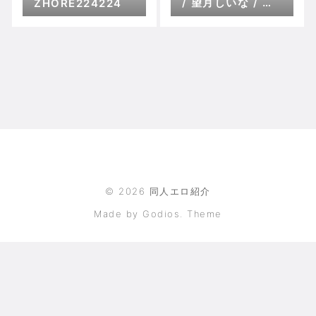
/ 望月しいな / は
ZHORE224224
るもち ZHORO83
138
©
2026
同人エロ紹介
Made by Godios. Theme