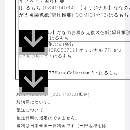
イラスト：望月椎那
[はるもち][984014964] 【オリジナル】なな
がえ複製色紙(望月椎那) COMIC1☆12/はるもち
16p/イラスト集/C94発行
[はるもち][ZHORO53709] オリジナル 77Haru
Collection 5 / はるもち
駿河屋について（2024/07/01現在）
駿河屋について。
配送について
配送日時の指定はできません。
送料は日本全国一律料金です（一部地域を除