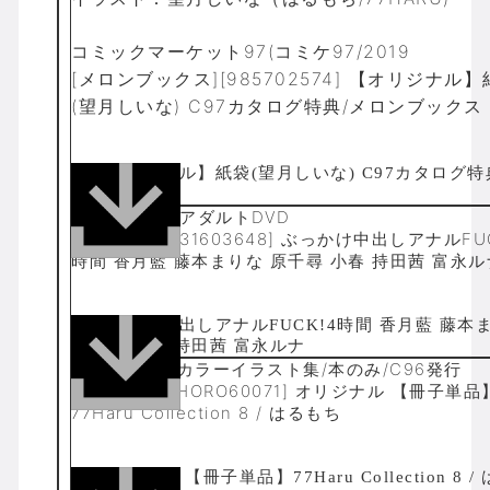
コミックマーケット97(コミケ97/2019
[メロンブックス][985702574] 【オリジナル
(望月しいな) C97カタログ特典/メロンブックス
インディーズアダルトDVD
[MOODYZ][131603648] ぶっかけ中出しアナルFU
時間 香月藍 藤本まりな 原千尋 小春 持田茜 富永ル
A4/16p/フルカラーイラスト集/本のみ/C96発行
[はるもち][ZHORO60071] オリジナル 【冊子単品
77Haru Collection 8 / はるもち