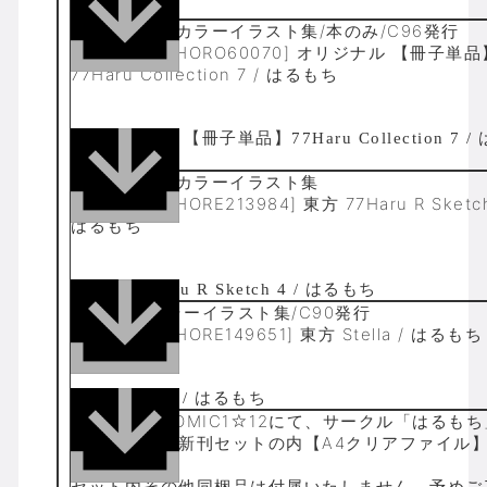
A4/16p/フルカラーイラスト集/本のみ/C96発行
[はるもち][ZHORO60070] オリジナル 【冊子単品
77Haru Collection 7 / はるもち
A4/16p/フルカラーイラスト集
[はるもち][ZHORE213984] 東方 77Haru R Sketch
はるもち
20p/フルカラーイラスト集/C90発行
[はるもち][ZHORE149651] 東方 Stella / はるもち
商品解説■COMIC1☆12にて、サークル「はるも
り頒布された新刊セットの内【A4クリアファイル
です。
セット内その他同梱品は付属いたしません。予めご