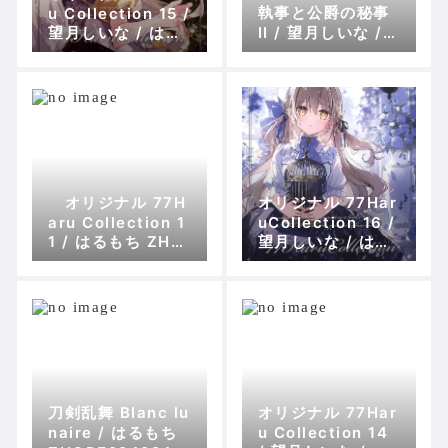
執事と公爵の秘事
u Collection 15 /
望月しいな / はる
II / 望月しいな /
もち ZHORO875
はるもち ZHORO
03
83086
オリジナル 77H
オリジナル 77Har
aru Collection 1
uCollection 16 /
1 / はるもち ZHO
望月しいな / はる
RO71969
もち ZHORO949
04
刀剣乱舞 Blanc lu
オリジナル 77Har
naire / はるもち
u Collection 14