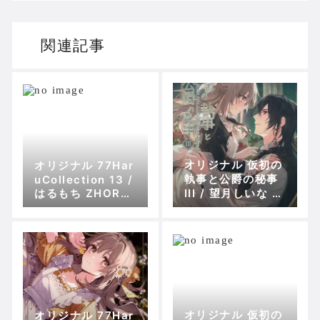
関連記事
オリジナル 仮初の
オリジナル 77Har
執事と公爵の秘事
uCollection 13 /
はるもち ZHORO
III / 望月しいな /
76778
はるもち ZHORO
88579
オリジナル 仮初の
オリジナル 77Har