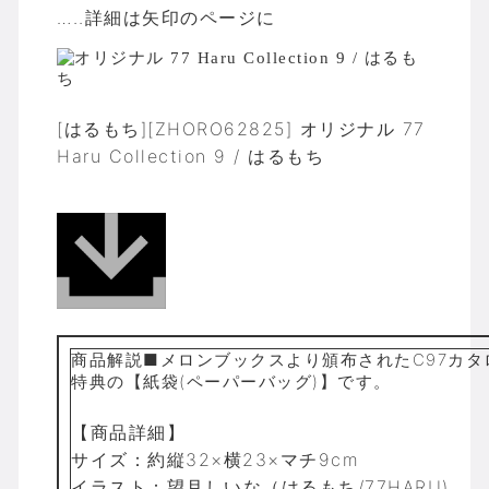
…..詳細は矢印のページに
[はるもち][ZHORO62825] オリジナル 77
Haru Collection 9 / はるもち
商品解説■メロンブックスより頒布されたC97カタ
特典の【紙袋(ペーパーバッグ)】です。
【商品詳細】
サイズ：約縦32×横23×マチ9cm
イラスト：望月しいな（はるもち/77HARU)