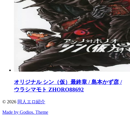
オリジナル シン（仮）最終章 / 島本かず彦 /
ウラシマモト ZHORO88692
©
2026
同人エロ紹介
Made by Godios. Theme