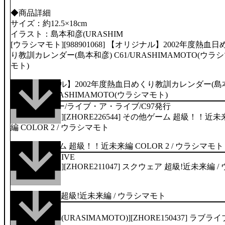
◆商品詳細
サイズ：約12.5×18cm
イラスト：島本和彦(URASHIM
[ウラシマモト][988901068] 【オリジナル】2002年度熱血日
り教訓カレンダー(島本和彦) C61/URASHIMAMOTO(ウラ
モト)
70p/フルカラー/ライブ・ア・ライブ/C97発行
[ウラシマモト][ZHORE226544] その他ゲーム 超級！！近未
編 COLOR 2 / ウラシマモト
124p/LIVE A LIVE
[ウラシマモト][ZHORE211047] スクウェア 超級!近未来編 / 
ラシマモト
54p/C90発行
[ウラシマモト(URASIMAMOTO)][ZHORE150437] ラブライ