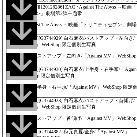
[エイベックス][120126286] ZAQ / Against The Abyss ～映画
リニティセブン」劇場第2弾主題歌
[乃木坂46LLC][G3744929] 白石麻衣/バストアップ・左向き/
「Against MV」 WebShop 限定個別生写真
[乃木坂46LLC][G3744930] 白石麻衣/上半身・右手頭/「Agains
MV」 WebShop 限定個別生写真
[乃木坂46LLC][G3744928] 白石麻衣/バストアップ・首傾げ/
「Against MV」 WebShop 限定個別生写真
[乃木坂46LLC][G3744882] 秋元真夏/全身/「Against MV」