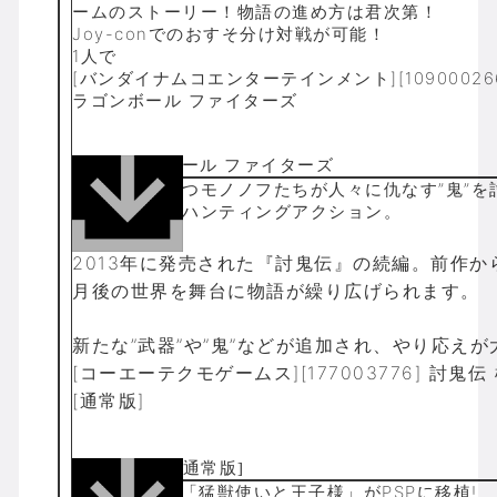
ームのストーリー！物語の進め方は君次第！
Joy-conでのおすそ分け対戦が可能！
1人で
[バンダイナムコエンターテインメント][109000266
ラゴンボール ファイターズ
特別な力を持つモノノフたちが人々に仇なす”鬼”を
つ、部位破壊ハンティングアクション。
2013年に発売された『討鬼伝』の続編。前作か
月後の世界を舞台に物語が繰り広げられます。
新たな”武器”や”鬼”などが追加され、やり応えが
[コーエーテクモゲームス][177003776] 討鬼伝
[通常版]
PS2で人気の「猛獣使いと王子様」がPSPに移植!