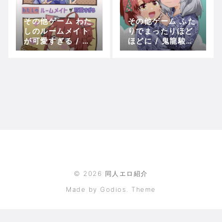
その他ゲーム わた
その他ゲーム ふた
しのルームメイト
りでまったりほど
が可愛すぎる / 鬼
ほどに / 鬼龍駿河
龍駿河 / 緑々。 Z
/ 緑々。 ZHORE2
HORE285191
93620
©
2026
同人エロ紹介
Made by Godios. Theme