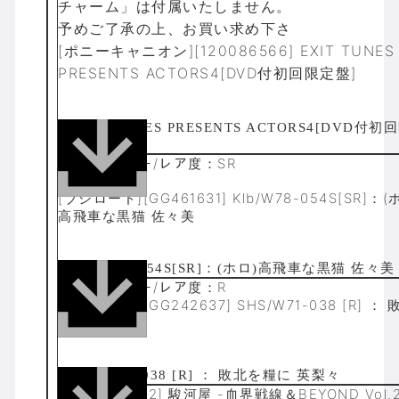
チャーム」は付属いたしません。
予めご了承の上、お買い求め下さ
[ポニーキャニオン][120086566] EXIT TUNES
PRESENTS ACTORS4[DVD付初回限定盤]
分類：ｷｬﾗｸﾀｰ/レア度：SR
[ブシロード][GG461631] Klb/W78-054S[SR]：(
高飛車な黒猫 佐々美
分類：ｷｬﾗｸﾀｰ/レア度：R
[ブシロード][GG242637] SHS/W71-038 [R] ：
糧に 英梨々
[][428057462] 駿河屋 -血界戦線＆BEYOND Vol.2