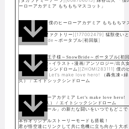
[タカラトミーアーツ][608706015] 緑谷出久 「僕
ーローアカデミア もちもちマスコット」
[アイディアファクトリー][177002479] 猛獣使い
様～SnowBride～ポータブル[初回版]
A5/112p/小説+イラスト+漫画/アンソロジー/出久
[エイトシックシンドローム][ZHOMI283111] 僕
ーアカデミア Let’s make love hero! （轟焦凍×
久） / エイトシックシンドローム
「ドラゴンボール」の新たな闘いをいつでもどこで
しめる！
本作オリジナルストーリーモードも搭載！
君が悟空達にリンクして共に危機に立ち向かう大ボ