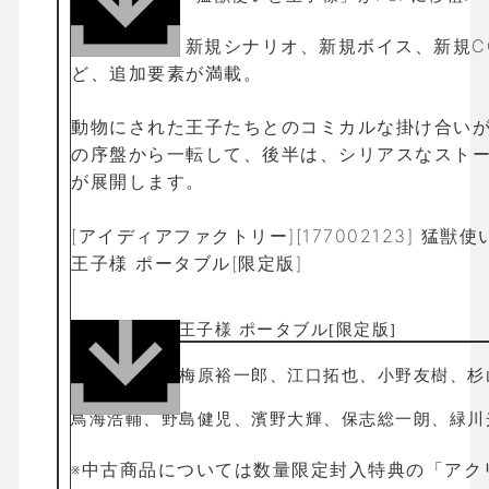
PSP版では、新規シナリオ、新規ボイス、新規C
ど、追加要素が満載。
動物にされた王子たちとのコミカルな掛け合い
の序盤から一転して、後半は、シリアスなスト
が展開します。
[アイディアファクトリー][177002123] 猛獣使
王子様 ポータブル[限定版]
【CAST】
浅沼晋太郎、梅原裕一郎、江口拓也、小野友樹、杉
彰、竹内良太
鳥海浩輔、野島健児、濱野大輝、保志総一朗、緑川
※中古商品については数量限定封入特典の「アク