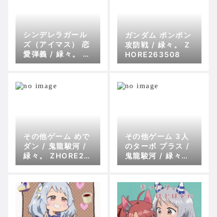
シンデレラガール
ガンダム ポンポン
ズ（アイマス） 恋
攻防戦 / 緑々。 Z
愛弾義 / 緑々。 Z
HORE263508
HORE230979
その他ゲーム めで
その他ゲーム 3人
ダン / 鬼龍駿河 /
のターボ プラス /
緑々。 ZHORE27
鬼龍駿河 / 緑々。
8355
ZHORE270401